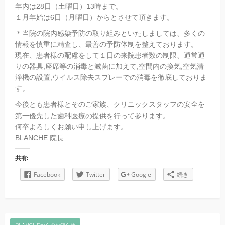
年内は28日（土曜日）13時まで。
１月年始は6日（月曜日）からとさせて頂きます。
＊当院の院内感染予防の取り組みといたしましては、多くの
情報を慎重に精査し、最善の予防体制を整えております。
現在、患者様の配慮をして１日の来院患者数の制限、通常通
りの器具,座席等の消毒と滅菌に加えて,空間内の換気,空気清
浄機の設置,ウイルス除去スプレーでの消毒を徹底しておりま
す。
今後とも患者様とそのご家族、クリニックスタッフの安全を
第一優先した歯科医療の提供を行って参ります。
何卒よろしくお願い申し上げます。
BLANCHE 院長
共有:
Facebook
Twitter
Google
続き