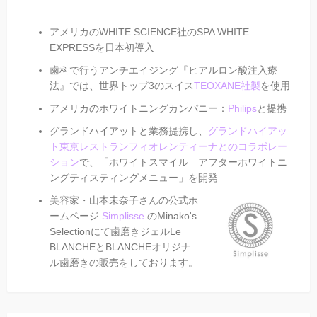
アメリカのWHITE SCIENCE社のSPA WHITE
EXPRESSを日本初導入
歯科で行うアンチエイジング『ヒアルロン酸注入療
法』では、世界トップ3のスイス
TEOXANE社製
を使用
アメリカのホワイトニングカンパニー：
Philips
と提携
グランドハイアットと業務提携し、
グランドハイアッ
ト東京レストランフィオレンティーナとのコラボレー
ション
で、「ホワイトスマイル アフターホワイトニ
ングティスティングメニュー」を開発
美容家・山本未奈子さんの公式ホ
ームページ
Simplisse
のMinako's
Selectionにて歯磨きジェルLe
BLANCHEとBLANCHEオリジナ
ル歯磨きの販売をしております。