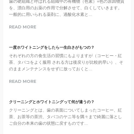
歯の硬組織と呼ばれる組織中の有機物（色素）=色の原因物質
を、漂白用のお薬の作用で分解させて、白くしていきます。
一般的に用いられる薬剤に、過酸化水素と...
READ MORE
一度ホワイトニングをしたら一生白さがもつの？
それぞれの方の食生活の習慣にもよりますが（コーヒー・紅
茶、タバコをよく服用 される方は後戻りが比較的早い）、そ
のままメンテナンスをせずに放っておくと...
READ MORE
クリーニングとホワイトニングって何が違うの？
クリーニングとは、歯の表面についてしまったコーヒー、紅
茶、お茶等の茶渋、タバコのヤニ等を隅々まで綺麗に落とし
ご自分の本来の歯の状態に戻すものです...