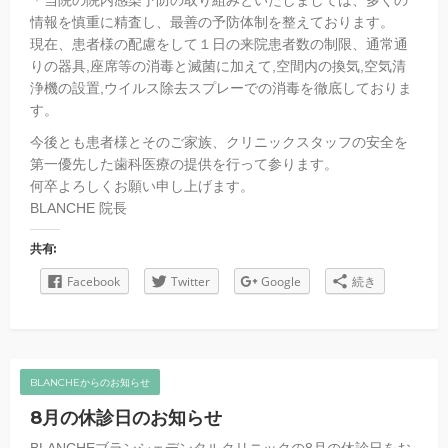
＊当院の院内感染予防の取り組みといたしましては、多くの
情報を慎重に精査し、最善の予防体制を整えております。
現在、患者様の配慮をして１日の来院患者数の制限、通常通
りの器具,座席等の消毒と滅菌に加えて,空間内の換気,空気清
浄機の設置,ウイルス除去スプレーでの消毒を徹底しておりま
す。
今後とも患者様とそのご家族、クリニックスタッフの安全を
第一優先した歯科医療の提供を行って参ります。
何卒よろしくお願い申し上げます。
BLANCHE 院長
共有:
Facebook
Twitter
Google
続き
BLANCHEからのお知らせ
8月の休診日のお知らせ