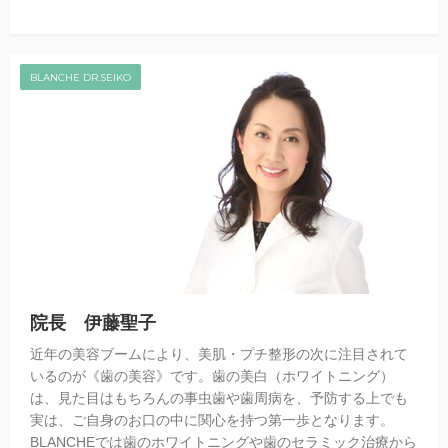
BLANCHE DR.SEIKO
院長 伊藤聖子
近年の美容ブームにより、美肌・プチ整形の次に注目されて
いるのが《歯の美容》です。歯の美白（ホワイトニング）
は、見た目はもちろんの事虫歯や歯周病を、予防する上でも
実は、ご自身のお口の中に関心を持つ第一歩となります。
BLANCHEでは歯のホワイトニングや歯のセラミック治療から