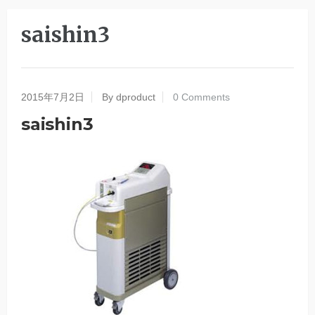
saishin3
2015年7月2日
By dproduct
0 Comments
saishin3